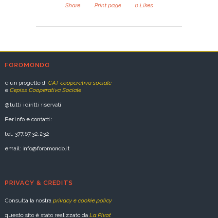
Share
Print page
0
Likes
FOROMONDO
è un progetto di
CAT cooperativa sociale
e
Cepiss Cooperativa Sociale
@tutti i diritti riservati
Per info e contatti:
tel. 377.67.32.232
email: info@foromondo.it
PRIVACY & CREDITS
Consulta la nostra
privacy e cookie policy
questo sito è stato realizzato da
La Pivot