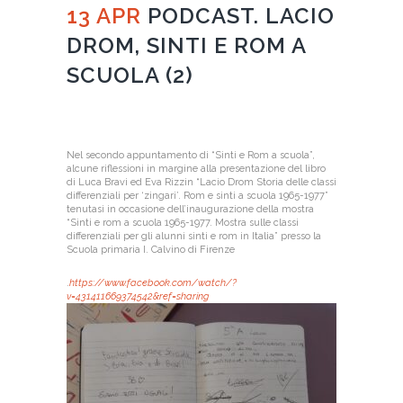
13 APR
PODCAST. LACIO
DROM, SINTI E ROM A
SCUOLA (2)
Nel secondo appuntamento di “Sinti e Rom a scuola”,
alcune riflessioni in margine alla presentazione del libro
di Luca Bravi ed Eva Rizzin “Lacio Drom Storia delle classi
differenziali per ‘zingari’. Rom e sinti a scuola 1965-1977”
tenutasi in occasione dell’inaugurazione della mostra
“Sinti e rom a scuola 1965-1977. Mostra sulle classi
differenziali per gli alunni sinti e rom in Italia” presso la
Scuola primaria I. Calvino di Firenze
.
https://www.facebook.com/watch/?
v=431411669374542&ref=sharing