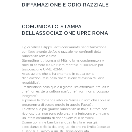
DIFFAMAZIONE E ODIO RAZZIALE
COMUNICATO STAMPA
DELL’ASSOCIAZIONE UPRE ROMA
Il giornalista Filippo Facci condannato per diffamazione
con l’aggravante dell’odio razziale nei confronti della
minoranza rom e sinta.
Stamattina il tribunale di Milano lo ha condannato a 5
mesi di carcere e a un risarcimento di 10.000 euro per
l’associazione UPRE ROMA.
Associazione che lo ha chiamato in causa per le
dichiarazioni rese nella trasmissione televisiva “Quarta
repubblica”.
Trasmissione nella quale il giornalista affermava, tra l’altro,
che “non esiste la cultura rom”, che “i rom non si possono
integrare”;
si poneva la domanda retorica “esiste un rom che abbia in
programma di essere onesto in questo Paese?”.
Le offese alla più grande minoranza in Italia, tuttora non
riconosciuta, non sono solo gravi ma feriscono e umiliano
un’intera comunità di donne uomini e bambini.
Donne uomini e bambini ai quali la vita è resa già
abbastanza difficile dal pregiudizio che ne limita l’accesso
ai servizi, al lavoro, a un’istruzione adeguata.