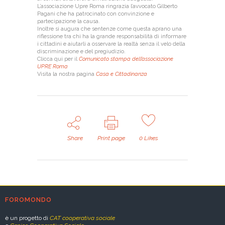
L’associazione Upre Roma ringrazia l’avvocato Gilberto
Pagani che ha patrocinato con convinzione e
partecipazione la causa.
Inoltre si augura che sentenze come questa aprano una
riflessione tra chi ha la grande responsabilità di informare
i cittadini e aiutarli a osservare la realtà senza il velo della
discriminazione e del pregiudizio.
Clicca qui per il
Comunicato stampa dell’associazione
UPRE Roma
Visita la nostra pagina
Casa e Cittadinanza
Share
Print page
0
Likes
FOROMONDO
è un progetto di
CAT cooperativa sociale