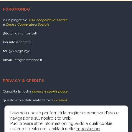
FOROMONDO
è un progetto di
CAT cooperativa sociale
e
Cepiss Cooperativa Sociale
@tutti i diritti riservati
Per info e contatti:
tel. 377.67.32.232
email: info@foromondo.it
PRIVACY & CREDITS
Consulta la nostra
privacy e cookie policy
questo sito è stato realizzato da
La Pivot
Usiamo i cookie per fornirti la miglior esperienza d'uso e
navigazione sul nostro sito web.
Puoi trovare altre informazioni riguardo a quali cookie
usiamo sul sito o disabilitarli nelle
impostazioni
.