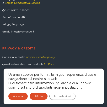
e
Cepiss Cooperativa Sociale
@tutti i diritti riservati
Per info e contatti:
tel. 377.67.32.232
email: info@foromondo.it
PRIVACY & CREDITS
Consulta la nostra
privacy e cookie policy
questo sito è stato realizzato da
La Pivot
Usiamo i cookie per fornirti la miglior esperienza d'uso e
navigazione sul nostro sito web.
Puoi trovare altre informazioni riguardo a quali cookie
usiamo sul sito o disabilitarli nelle
impostazioni
.
Accetta
Rifiuta
Impostazioni