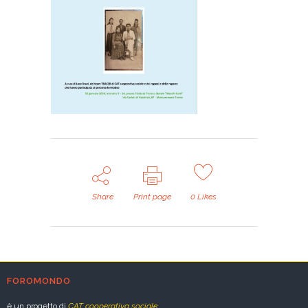
Share
Print page
0
Likes
FOROMONDO
è un progetto di
CAT cooperativa sociale