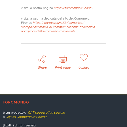
visita la nostra pagina
https://foromondo.it/casa/
visita la pagina dedicata del sito del Comune di
Firenze
https://www.comune.fi.it/comunicati-
stampa/cerimonia-di-commemorazione-delleccidio-
porrajmos-della-comunita-rom-e-sinti
Share
Print page
0
Likes
FOROMONDO
è un progetto di
CAT cooperativa sociale
e
Cepiss Cooperativa Sociale
@tutti i diritti riservati