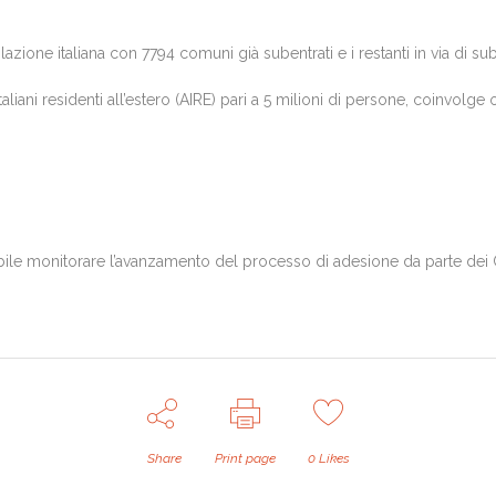
zione italiana con 7794 comuni già subentrati e i restanti in via di su
liani residenti all’estero (AIRE) pari a 5 milioni di persone, coinvolge olt
bile monitorare l’avanzamento del processo di adesione da parte dei C
Share
Print page
0
Likes