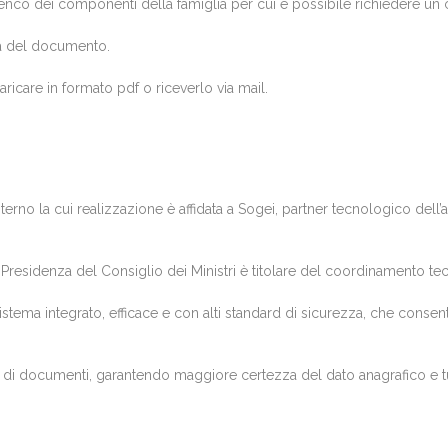
elenco dei componenti della famiglia per cui è possibile richiedere un c
ima del documento.
caricare in formato pdf o riceverlo via mail.
nterno la cui realizzazione è affidata a Sogei, partner tecnologico del
 Presidenza del Consiglio dei Ministri è titolare del coordinamento tecn
tema integrato, efficace e con alti standard di sicurezza, che consent
i di documenti, garantendo maggiore certezza del dato anagrafico e tute