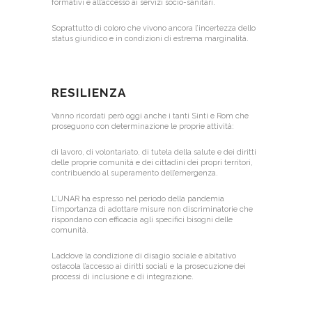
formativi e all’accesso ai servizi socio-sanitari.
Soprattutto di coloro che vivono ancora l’incertezza dello
status giuridico e in condizioni di estrema marginalità.
RESILIENZA
Vanno ricordati però oggi anche i tanti Sinti e Rom che
proseguono con determinazione le proprie attività:
di lavoro, di volontariato, di tutela della salute e dei diritti
delle proprie comunità e dei cittadini dei propri territori,
contribuendo al superamento dell’emergenza.
L’UNAR ha espresso nel periodo della pandemia
l’importanza di adottare misure non discriminatorie che
rispondano con efficacia agli specifici bisogni delle
comunità.
Laddove la condizione di disagio sociale e abitativo
ostacola l’accesso ai diritti sociali e la prosecuzione dei
processi di inclusione e di integrazione.