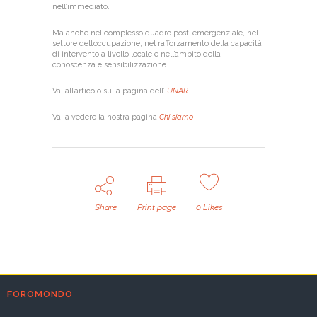
nell’immediato.
Ma anche nel complesso quadro post-emergenziale, nel
settore dell’occupazione, nel rafforzamento della capacità
di intervento a livello locale e nell’ambito della
conoscenza e sensibilizzazione.
Vai all’articolo sulla pagina dell’
UNAR
Vai a vedere la nostra pagina
Chi siamo
Share
Print page
0
Likes
FOROMONDO