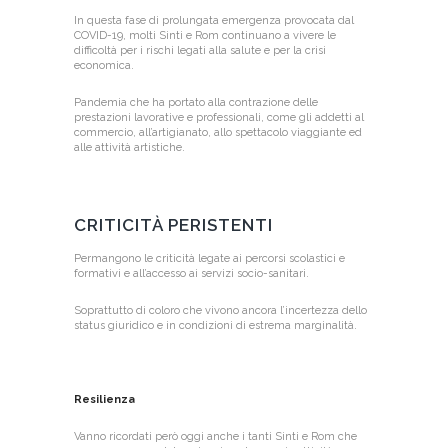
In questa fase di prolungata emergenza provocata dal
COVID-19, molti Sinti e Rom continuano a vivere le
difficoltà per i rischi legati alla salute e per la crisi
economica.
Pandemia che ha portato alla contrazione delle
prestazioni lavorative e professionali, come gli addetti al
commercio, all’artigianato, allo spettacolo viaggiante ed
alle attività artistiche.
CRITICITÀ PERISTENTI
Permangono le criticità legate ai percorsi scolastici e
formativi e all’accesso ai servizi socio-sanitari.
Soprattutto di coloro che vivono ancora l’incertezza dello
status giuridico e in condizioni di estrema marginalità.
Resilienza
Vanno ricordati però oggi anche i tanti Sinti e Rom che