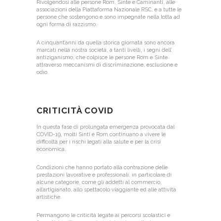
Rivolgendosi alle persone Rom, Sinte e Caminanti, alle
associazioni della Piattaforma Nazionale RSC, e a tutte le
persone che sostengono e sono impegnate nella lotta ad
ogni forma di razzismo.
A cinquant’anni da quella storica giornata sono ancora
marcati nella nostra società, a tanti livelli, i segni dell’
antiziganismo, che colpisce le persone Rom e Sinte
attraverso meccanismi di discriminazione, esclusione e
odio.
CRITICITÀ COVID
In questa fase di prolungata emergenza provocata dal
COVID-19, molti Sinti e Rom continuano a vivere le
difficoltà per i rischi legati alla salute e per la crisi
economica.
Condizioni che hanno portato alla contrazione delle
prestazioni lavorative e professionali, in particolare di
alcune categorie, come gli addetti al commercio,
all’artigianato, allo spettacolo viaggiante ed alle attività
artistiche.
Permangono le criticità legate ai percorsi scolastici e