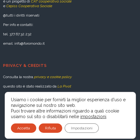
è un progetto di
CAT cooperativa sociale
e
Cepiss Cooperativa Sociale
@tutti i diritti riservati
Per info e contatti:
tel. 377.67.32.232
email: info@foromondo.it
PRIVACY & CREDITS
Consulta la nostra
privacy e cookie policy
questo sito è stato realizzato da
La Pivot
Usiamo i cookie per fornirti la miglior esperienza d'uso e
navigazione sul nostro sito web.
Puoi trovare altre informazioni riguardo a quali cookie
usiamo sul sito o disabilitarli nelle
impostazioni
.
Accetta
Rifiuta
Impostazioni