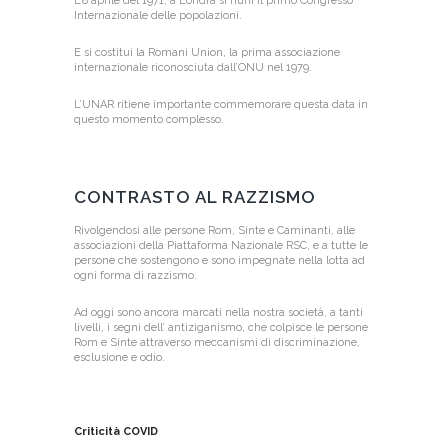
L’8 aprile del 1971, a Londra si riunì il primo Congresso
Internazionale delle popolazioni.
E si costituì la Romani Union, la prima associazione
internazionale riconosciuta dall’ONU nel 1979.
L’UNAR ritiene importante commemorare questa data in
questo momento complesso.
CONTRASTO AL RAZZISMO
Rivolgendosi alle persone Rom, Sinte e Caminanti, alle
associazioni della Piattaforma Nazionale RSC, e a tutte le
persone che sostengono e sono impegnate nella lotta ad
ogni forma di razzismo.
Ad oggi sono ancora marcati nella nostra società, a tanti
livelli, i segni dell’ antiziganismo, che colpisce le persone
Rom e Sinte attraverso meccanismi di discriminazione,
esclusione e odio.
Criticità COVID