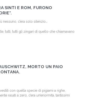
RA SINTI E ROM, FURONO
RIE”.
iù nessuno, c’era solo silenzio…
 tutti, tutti gli zingari di quello che chiamavano
 AUSCHWITZ, MORTO UN PAIO
 LONTANA.
estiti con quella specie di pigiami a righe,
te rasati a zero, c’era un’enormità, tantissimi