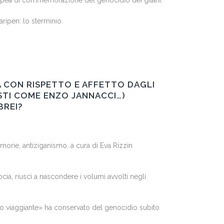
uropea di commemorazione del genocidio dei gitani.
ripen: lo sterminio.
 CON RISPETTO E AFFETTO DAGLI
ISTI COME ENZO JANNACCI…)
BREI?
morie, antiziganismo, a cura di Eva Rizzin
ocia, riuscì a nascondere i volumi avvolti negli
polo viaggiante» ha conservato del genocidio subìto