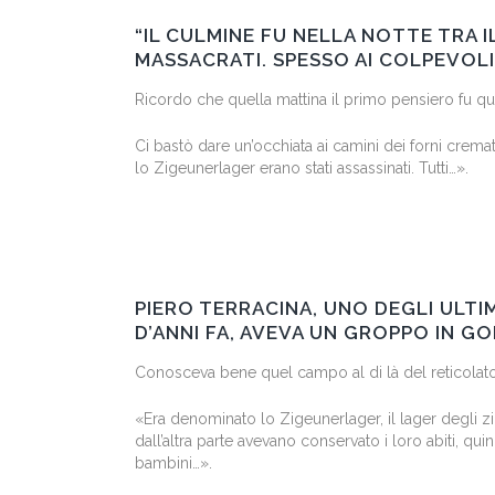
“IL CULMINE FU NELLA NOTTE TRA I
MASSACRATI. SPESSO AI COLPEVOLI 
Ricordo che quella mattina il primo pensiero fu que
Ci bastò dare un’occhiata ai camini dei forni crema
lo Zigeunerlager erano stati assassinati. Tutti…».
PIERO TERRACINA, UNO DEGLI ULT
D’ANNI FA, AVEVA UN GROPPO IN G
Conosceva bene quel campo al di là del reticolato
«Era denominato lo Zigeunerlager, il lager degli zin
dall’altra parte avevano conservato i loro abiti, qu
bambini…».