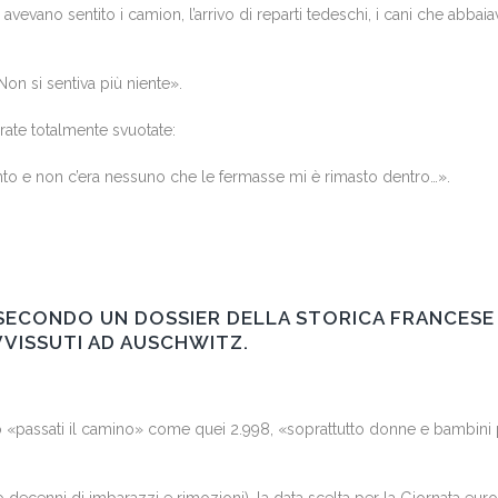
rei avevano sentito i camion, l’arrivo di reparti tedeschi, i cani che abbai
Non si sentiva più niente».
rate totalmente svuotate:
ento e non c’era nessuno che le fermasse mi è rimasto dentro…».
SECONDO UN DOSSIER DELLA STORICA FRANCESE 
VVISSUTI AD AUSCHWITZ.
do o «passati il camino» come quei 2.998, «soprattutto donne e bambini pi