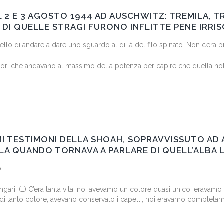
L 2 E 3 AGOSTO 1944 AD AUSCHWITZ: TREMILA, T
DI QUELLE STRAGI FURONO INFLITTE PENE IRRISO
llo di andare a dare uno sguardo al di là del filo spinato. Non c’era p
tori che andavano al massimo della potenza per capire che quella notte,
IMI TESTIMONI DELLA SHOAH, SOPRAVVISSUTO AD
OLA QUANDO TORNAVA A PARLARE DI QUELL’ALBA
:
gari. (…) C’era tanta vita, noi avevamo un colore quasi unico, eravamo v
indi tanto colore, avevano conservato i capelli, noi eravamo completamen