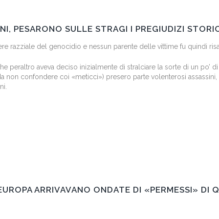
I, PESARONO SULLE STRAGI I PREGIUDIZI STORIC
e razziale del genocidio e nessun parente delle vittime fu quindi risa
che peraltro aveva deciso inizialmente di stralciare la sorte di un po’ di
a non confondere coi «meticci») presero parte volenterosi assassini, c
ni.
 EUROPA ARRIVAVANO ONDATE DI «PERMESSI» DI 