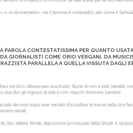
o decenni di imbarazzi e rimozioni), la data scelta per la Giornata e
 o «il divoramento», ma il termine è contestato), altri come il Samuda
RA PAROLA CONTESTATISSIMA PER QUANTO USATA
I, DA GIORNALISTI COME ORIO VERGANI, DA MUSIC
 RAZZISTA PARALLELA A QUELLA VISSUTA DAGLI E
i nel libro Attraversare Auschwitz. Storie di rom e sinti: identità, me
su due libri gli ingressi di sinti e rom, maschi, femmine, bambini.
avanzata dei russi dopo aver cercato d’occultare le tracce della loro fer
essere salvati.
i, libri, lettere, filmati, deposizioni processuali della Shoah, il «po