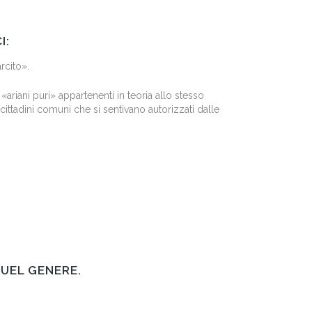
I:
rcito».
 «ariani puri» appartenenti in teoria allo stesso
ittadini comuni che si sentivano autorizzati dalle
QUEL GENERE.