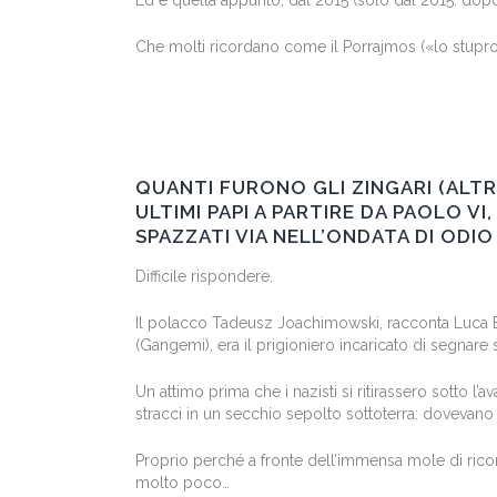
Ed è quella appunto, dal 2015 (solo dal 2015: dop
Che molti ricordano come il Porrajmos («lo stupro»
QUANTI FURONO GLI ZINGARI (ALT
ULTIMI PAPI A PARTIRE DA PAOLO V
SPAZZATI VIA NELL’ONDATA DI ODIO
Difficile rispondere.
Il polacco Tadeusz Joachimowski, racconta Luca Brav
(Gangemi), era il prigioniero incaricato di segnare 
Un attimo prima che i nazisti si ritirassero sotto l’
stracci in un secchio sepolto sottoterra: dovevano 
Proprio perché a fronte dell’immensa mole di ricord
molto poco…