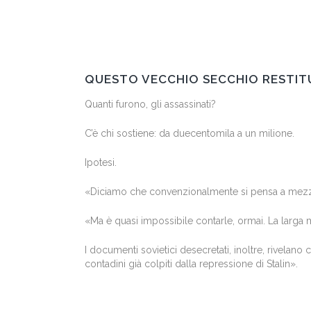
QUESTO VECCHIO SECCHIO RESTITUÌ 
Quanti furono, gli assassinati?
C’è chi sostiene: da duecentomila a un milione.
Ipotesi.
«Diciamo che convenzionalmente si pensa a mezzo mi
«Ma è quasi impossibile contarle, ormai. La larga m
I documenti sovietici desecretati, inoltre, rivelano 
contadini già colpiti dalla repressione di Stalin».