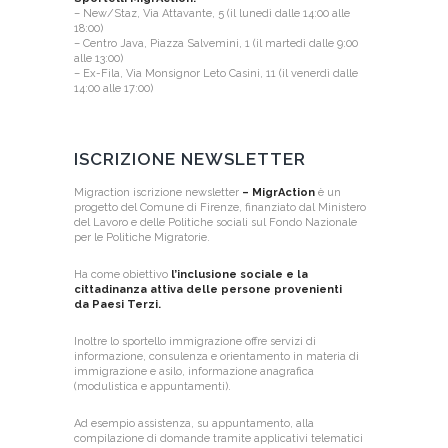
– New/Staz, Via Attavante, 5 (il lunedì dalle 14:00 alle
18:00)
– Centro Java, Piazza Salvemini, 1 (il martedì dalle 9:00
alle 13:00)
– Ex-Fila, Via Monsignor Leto Casini, 11 (il venerdì dalle
14:00 alle 17:00)
ISCRIZIONE NEWSLETTER
Migraction iscrizione newsletter
– MigrAction
è un
progetto del Comune di Firenze, finanziato dal
Ministero
del Lavoro e delle Politiche sociali sul
Fondo Nazionale
per le Politiche Migratorie.
Ha come obiettivo
l’inclusione sociale e la
cittadinanza attiva delle persone provenienti
da
Paesi Terzi
.
Inoltre lo sportello immigrazione offre servizi di
informazione, consulenza e orientamento in materia di
immigrazione e asilo, informazione anagrafica
(modulistica e appuntamenti).
Ad esempio assistenza, su appuntamento, alla
compilazione di domande tramite applicativi telematici