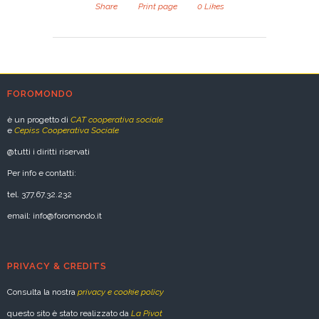
Share
Print page
0
Likes
FOROMONDO
è un progetto di
CAT cooperativa sociale
e
Cepiss Cooperativa Sociale
@tutti i diritti riservati
Per info e contatti:
tel. 377.67.32.232
email: info@foromondo.it
PRIVACY & CREDITS
Consulta la nostra
privacy e cookie policy
questo sito è stato realizzato da
La Pivot