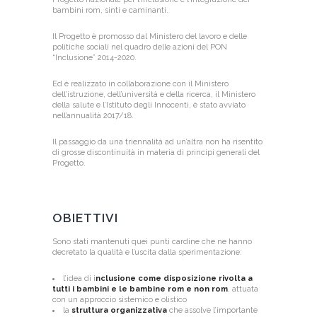
bambini rom, sinti e caminanti.
Il Progetto è promosso dal Ministero del lavoro e delle
politiche sociali nel quadro delle azioni del PON
“Inclusione” 2014-2020.
Ed è realizzato in collaborazione con il Ministero
dell’istruzione, dell’università e della ricerca, il Ministero
della salute e l’Istituto degli Innocenti, è stato avviato
nell’annualità 2017/18.
Il passaggio da una triennalità ad un’altra non ha risentito
di grosse discontinuità in materia di principi generali del
Progetto.
OBIETTIVI
Sono stati mantenuti quei punti cardine che ne hanno
decretato la qualità e l’uscita dalla sperimentazione:
l’idea di i
nclusione come disposizione rivolta a
tutti i bambini e le bambine rom e non rom
, attuata
con un approccio sistemico e olistico
la
struttura organizzativa
che assolve l’importante