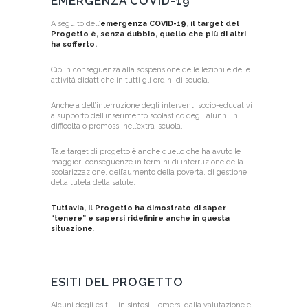
EMERGENZA COVID-19
A seguito dell’
emergenza COVID-19
,
il target del
Progetto è, senza dubbio, quello che più di altri
ha sofferto.
Ciò in conseguenza alla sospensione delle lezioni e delle
attività didattiche in tutti gli ordini di scuola.
Anche a dell’interruzione degli interventi socio-educativi
a supporto dell’inserimento scolastico degli alunni in
difficoltà o promossi nell’extra-scuola,
Tale target di progetto è anche quello che ha avuto le
maggiori conseguenze in termini di interruzione della
scolarizzazione, dell’aumento della povertà, di gestione
della tutela della salute.
Tuttavia, il Progetto ha dimostrato di saper
“tenere” e sapersi ridefinire anche in questa
situazione
.
ESITI DEL PROGETTO
Alcuni degli esiti – in sintesi – emersi dalla valutazione e