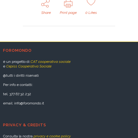
Share
Print page
0
Likes
FOROMONDO
è un progetto di
CAT cooperativa sociale
e
Cepiss Cooperativa Sociale
@tutti i diritti riservati
Per info e contatti:
tel. 377.67.32.232
email: info@foromondo.it
PRIVACY & CREDITS
Consulta la nostra
privacy e cookie policy