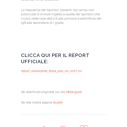
La frequenza dei bambini presenti nei campi non
autorizzati è minore rispetto a quella dei bambini che
vivono nelle case dell’11% alla primaria e addirittura del
19% alla secondaria di I grado.
CLICCA QUI PER IL REPORT
UFFICIALE:
report_valutazione_finale_pon_rsc_2017-20
Vai all’articolo originale sul sito
Minori.gov.it
Vai alla nostra pagina
Scuola