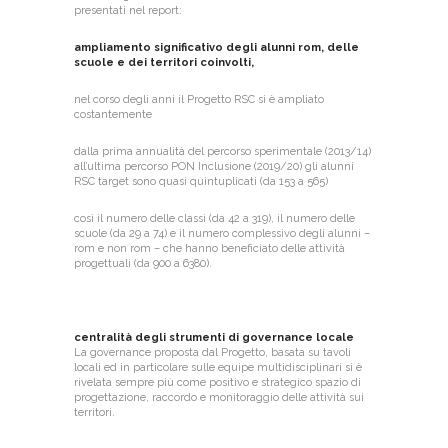
presentati nel report:
ampliamento significativo degli alunni rom, delle
scuole e dei territori coinvolti,
nel corso degli anni il Progetto RSC si è ampliato
costantemente
dalla prima annualità del percorso sperimentale (2013/14)
all’ultima percorso PON Inclusione (2019/20) gli alunni
RSC target sono quasi quintuplicati (da 153 a 565)
così il numero delle classi (da 42 a 319), il numero delle
scuole (da 29 a 74) e il numero complessivo degli alunni –
rom e non rom – che hanno beneficiato delle attività
progettuali (da 900 a 6380).
centralità degli strumenti di governance locale
La governance proposta dal Progetto, basata su tavoli
locali ed in particolare sulle equipe multidisciplinari si è
rivelata sempre più come positivo e strategico spazio di
progettazione, raccordo e monitoraggio delle attività sui
territori.