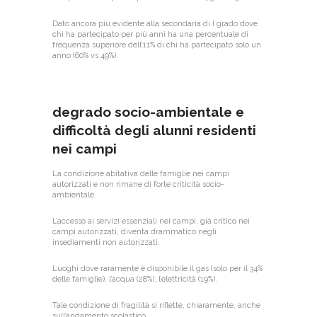
Dato ancora più evidente alla secondaria di I grado dove
chi ha partecipato per più anni ha una percentuale di
frequenza superiore dell’11% di chi ha partecipato solo un
anno (60% vs 49%).
degrado socio-ambientale e
difficoltà degli alunni residenti
nei campi
La condizione abitativa delle famiglie nei campi
autorizzati e non rimane di forte criticità socio-
ambientale.
L’accesso ai servizi essenziali nei campi, già critico nei
campi autorizzati, diventa drammatico negli
insediamenti non autorizzati.
Luoghi dove raramente è disponibile il gas (solo per il 34%
delle famiglie), l’acqua (28%), l’elettricità (19%).
Tale condizione di fragilità si riflette, chiaramente, anche
sull’andamento scolastico.