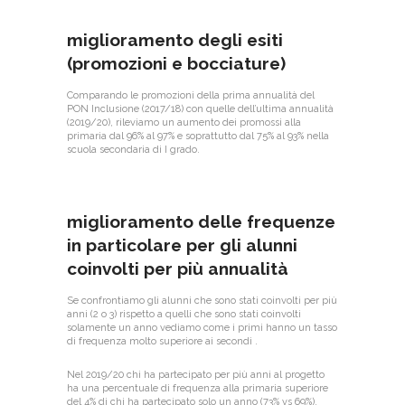
miglioramento degli esiti
(promozioni e bocciature)
Comparando le promozioni della prima annualità del
PON Inclusione (2017/18) con quelle dell’ultima annualità
(2019/20), rileviamo un aumento dei promossi alla
primaria dal 96% al 97% e soprattutto dal 75% al 93% nella
scuola secondaria di I grado.
miglioramento delle frequenze
in particolare per gli alunni
coinvolti per più annualità
Se confrontiamo gli alunni che sono stati coinvolti per più
anni (2 o 3) rispetto a quelli che sono stati coinvolti
solamente un anno vediamo come i primi hanno un tasso
di frequenza molto superiore ai secondi .
Nel 2019/20 chi ha partecipato per più anni al progetto
ha una percentuale di frequenza alla primaria superiore
del 4% di chi ha partecipato solo un anno (73% vs 69%).