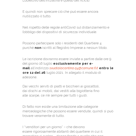
L’obiettivo dell’iniziativa è quello del riciclo.
E quindi non sprecare ciò che può essere ancora
riutilizzato il tutto.
Nel rispetto delle regole antiCovid sul distanziamento e
l’obbligo dei dispositivi di sicurezza individuale.
Possono partecipare solo i residenti del Quartiere 4
purché
non
iscritti al Registro Imprese a nessun titolo.
Le iscrizione dovranno essere inviate a partire dalle ore 9
del giorno 16 luglio
esclusivamente per e-
mail
all’indirizzo
svuotalacantina.q4@comune.fi.it
entro le
ore 12 del 26
luglio 2021. In allegato il modulo di
adesione.
Dai vecchi serviti di piatti e bicchieri ai giocattoli,
dai dischi ai mobili, dai vestiti alla bigiotteria fino
alle scarpe, ce n’è sempre per tutti i gusti.
Di fatto non esiste una limitazione alle categorie
merceologiche che possono essere vendute, quindi si può
trovare veramente di tutto.
I “venditori per un giorno” – che devono
essere rigorosamente abitanti del quartiere in cui il