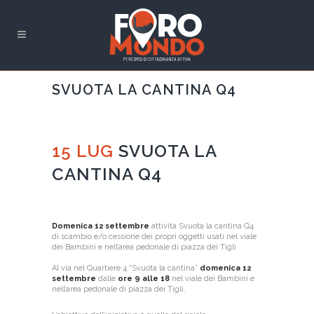
SVUOTA LA CANTINA Q4
15 LUG
SVUOTA LA
CANTINA Q4
Domenica 12 settembre
attività Svuota la cantina Q4
di scambio e/o cessione dei propri oggetti usati nel viale
dei Bambini e nell’area pedonale di piazza dei Tigli
Al via nel Quartiere 4 “Svuota la cantina”
domenica 12
settembre
dalle
ore 9 alle 18
nel viale dei Bambini e
nell’area pedonale di piazza dei Tigli.