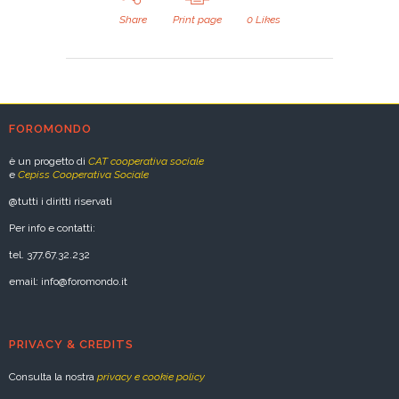
Share
Print page
0
Likes
FOROMONDO
è un progetto di
CAT cooperativa sociale
e
Cepiss Cooperativa Sociale
@tutti i diritti riservati
Per info e contatti:
tel. 377.67.32.232
email: info@foromondo.it
PRIVACY & CREDITS
Consulta la nostra
privacy e cookie policy