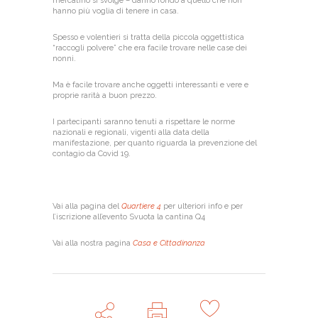
mercatino si svolge – danno fondo a quello che non
hanno più voglia di tenere in casa.
Spesso e volentieri si tratta della piccola oggettistica
“raccogli polvere” che era facile trovare nelle case dei
nonni.
Ma è facile trovare anche oggetti interessanti e vere e
proprie rarità a buon prezzo.
I partecipanti saranno tenuti a rispettare le norme
nazionali e regionali, vigenti alla data della
manifestazione, per quanto riguarda la prevenzione del
contagio da Covid 19.
Vai alla pagina del
Quartiere 4
per ulteriori info e per
l’iscrizione all’evento Svuota la cantina Q4
Vai alla nostra pagina
Casa e Cittadinanza